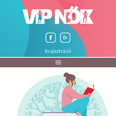
Ugrás
a
tartalomra
Facebook
Youtube
Regisztráció
Fejléc
Navigáció
átkapcsolása