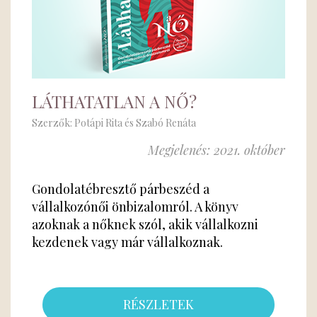
LÁTHATATLAN A NŐ?
Szerzők: Potápi Rita és Szabó Renáta
Megjelenés: 2021. október
Gondolatébresztő párbeszéd a
vállalkozónői önbizalomról. A könyv
azoknak a nőknek szól, akik vállalkozni
kezdenek vagy már vállalkoznak.
RÉSZLETEK