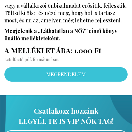
vagy a vállalkozói önbizalmadat erősítik, fejlesztik.
Töltsd ki őket és nézd meg, hogy hol is tartasz
most, és mi az, amelyen még lehetne fejleszteni.
Megjelenik a „Láthatatlan a NŐ?” című könyv
önálló mellékleteként.
A MELLÉKLET ÁRA: 1.000 Ft
Letölthető pdf. formátumban.
MEGRENDELEM
Csatlakozz hozzánk
LEGYÉL TE IS VIP NŐK TAG!